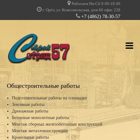
Работаем Пн-Сб 9:00-18:00
г. Орёл, ул. Комсомольская, дом 66 офис 228
+7 (4862) 78-30-57
О КОМПАНИИ
Общестроительные работы
УСЛУГИ
Подготовительные работы на площадке
Земляные работы
НАШИ ПРОЕКТЫ
Дренажные работы
Бетонные монолитные работы
ДОПУСКИ И ЛИЦЕНЗИИ
Монтаж сборных железобетонных конструкций
Монтаж металлоконструкций
КЛИЕНТЫ О НАС
Кровельные работы