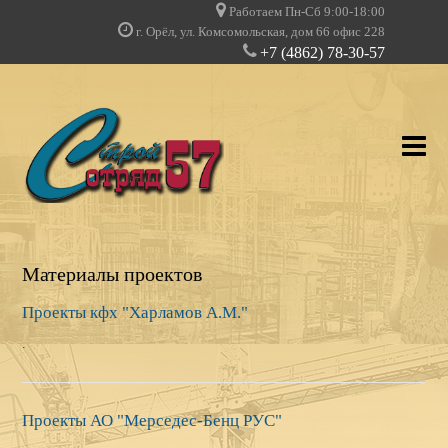
Работаем Пн-Сб 9:00-18:00
г. Орёл, ул. Комсомольская, дом 66 офис 228
+7 (4862) 78-30-57
О КОМПАНИИ
Материалы проектов
УСЛУГИ
Проекты кфх "Харламов А.М."
.
НАШИ ПРОЕКТЫ
ДОПУСКИ И ЛИЦЕНЗИИ
Проекты АО "Мерседес-Бенц РУС"
КЛИЕНТЫ О НАС